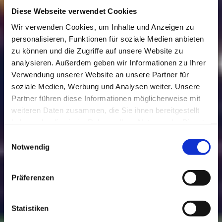
Diese Webseite verwendet Cookies
Wir verwenden Cookies, um Inhalte und Anzeigen zu
personalisieren, Funktionen für soziale Medien anbieten
zu können und die Zugriffe auf unsere Website zu
analysieren. Außerdem geben wir Informationen zu Ihrer
Verwendung unserer Website an unsere Partner für
soziale Medien, Werbung und Analysen weiter. Unsere
TEFMA AG
Partner führen diese Informationen möglicherweise mit
weiteren Daten zusammen, die Sie ihnen bereitgestellt
haben oder die sie im Rahmen Ihrer Nutzung der Dienste
Technische Energie-& Facility Management
gesammelt haben.
Einwilligungsauswahl
AG
Notwendig
Ein kompetenter und verlässlicher Partner
Präferenzen
auf allen Ebenen
Statistiken